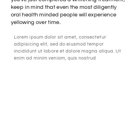
keep in mind that even the most diligently
oral health minded people will experience
yellowing over time.
Lorem ipsum dolor sit amet, consectetur
adipisicing elit, sed do eiusmod tempor
incididunt ut labore et dolore magna aliqua. Ut
enim ad minim veniam, quis nostrud
exercitation ullamco laboris nisi ut aliquip ex
ea commodo consequat. Lorem ipsum dolor sit
amet, consectetur adipisicing elit, sed do
eiusmod tempor incididunt ut labore et dolore
magna aliqua. Ut enim ad minim veniam, quis
nostrud exercitation ullamco laboris nisi ut
aliquip ex ea commodo consequat.